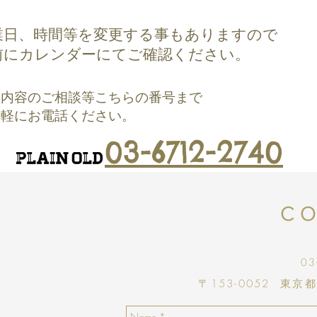
業日、時間等
を変更する事もありますので
前にカレンダーにてご確認ください。
理内容のご相談等こちらの番号まで
気軽にお電話ください。
0
3-6712-2740
C
03
​〒153-0052 