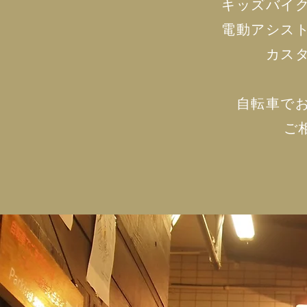
キッズバイ
電動アシス
カス
自転車でお
ご相