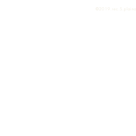
©2019.rec.S.plainol